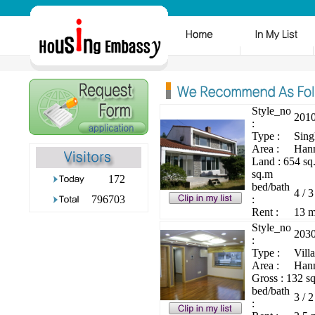
Style_no
201
:
Type :
Sing
Area :
Hann
Land : 654 s
sq.m
172
bed/bath
4 / 3
796703
:
Rent :
13 m
Style_no
203
:
Type :
Villa
Area :
Hann
Gross : 132 s
bed/bath
3 / 2
: