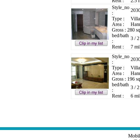
Rent :
2.5 
Style_no
203
:
Type :
Villa
Area :
Hann
Gross : 280 s
bed/bath
3 / 2
:
Rent :
7 mi
Style_no
203
:
Type :
Villa
Area :
Hann
Gross : 196 s
bed/bath
3 / 2
:
Rent :
6 mi
Mobil