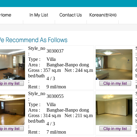
Style_no
3030037
:
:
Type :
Villa
Area :
Bangbae-Banpo dong
Gross : 357 sq.m Net : 244 sq.m
bed/bath
4 / 3
:
:
Rent :
9 mil/mon
Style_no
3030055
:
:
Type :
Villa
Area :
Bangbae-Banpo dong
Gross : 314 sq.m Net : 211 sq.m
bed/bath
4 / 3
:
:
Rent :
7 mil/mon