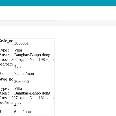
Style_no
3030051
Type :
Villa
Area :
Bangbae-Banpo dong
Gross : 304 sq.m Net : 198 sq.m
bed/bath
4 / 2
Rent :
7.5 mil/mon
Style_no
3030056
Type :
Villa
Area :
Bangbae-Banpo dong
Gross : 297 sq.m Net : 181 sq.m
bed/bath
4 / 2
Rent :
6 mil/mon