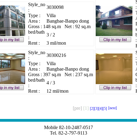
Style_no
3030098
:
:
Type :
Villa
Area :
Bangbae-Banpo dong
Gross : 148 sq.m Net : 92 sq.m
bed/bath
3 / 2
:
:
Rent :
3 mil/mon
Style_no
30300216
:
:
Type :
Villa
Area :
Bangbae-Banpo dong
Gross : 397 sq.m Net : 237 sq.m
bed/bath
4 / 3
:
:
Rent :
12 mil/mon
[pre]
[1]
[next]
[2]
[3]
[4]
[5]
Mobile 82-10-2487-0517
Tel. 82-2-797-9113