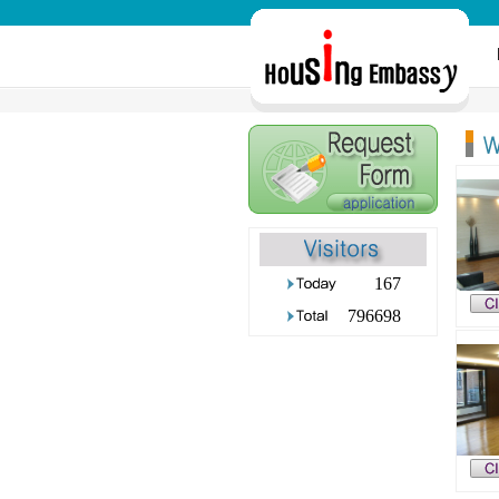
167
796698