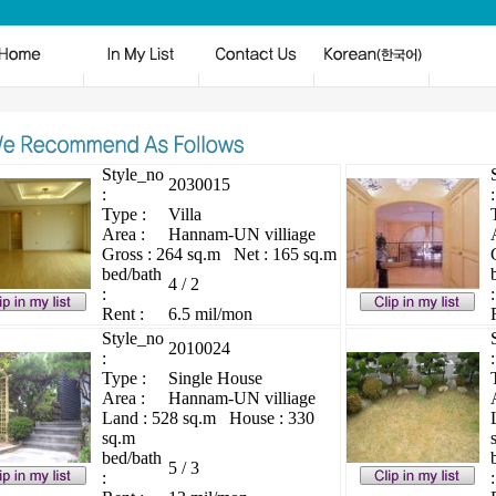
Style_no
2030015
:
:
Type :
Villa
Area :
Hannam-UN villiage
Gross : 264 sq.m Net : 165 sq.m
bed/bath
4 / 2
:
:
Rent :
6.5 mil/mon
Style_no
2010024
:
:
Type :
Single House
Area :
Hannam-UN villiage
Land : 528 sq.m House : 330
sq.m
bed/bath
5 / 3
:
: