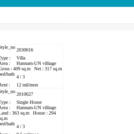
Style_no
2030016
Type :
Villa
Area :
Hannam-UN villiage
Gross : 409 sq.m Net : 317 sq.m
bed/bath
4 / 3
Rent :
12 mil/mon
Style_no
2010027
Type :
Single House
Area :
Hannam-UN villiage
Land : 363 sq.m House : 294
sq.m
bed/bath
4 / 3