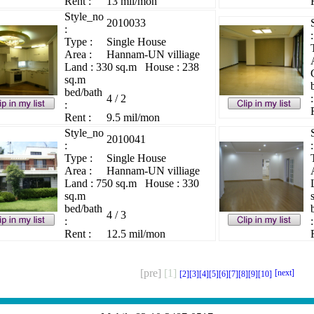
Rent :
13 mil/mon
Style_no
2010033
:
:
Type :
Single House
Area :
Hannam-UN villiage
Land : 330 sq.m House : 238
sq.m
bed/bath
4 / 2
:
:
Rent :
9.5 mil/mon
Style_no
2010041
:
:
Type :
Single House
Area :
Hannam-UN villiage
Land : 750 sq.m House : 330
sq.m
bed/bath
4 / 3
:
:
Rent :
12.5 mil/mon
[pre]
[1]
[next]
[2]
[3]
[4]
[5]
[6]
[7]
[8]
[9]
[10]