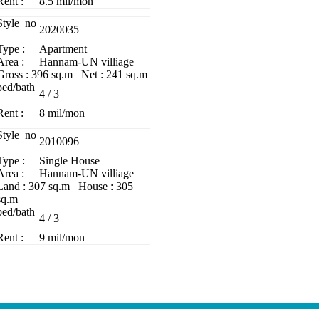
Rent :
8.5 mil/mon
Style_no
2020035
Type :
Apartment
Area :
Hannam-UN villiage
Gross : 396 sq.m Net : 241 sq.m
bed/bath
4 / 3
Rent :
8 mil/mon
Style_no
2010096
Type :
Single House
Area :
Hannam-UN villiage
Land : 307 sq.m House : 305
sq.m
bed/bath
4 / 3
Rent :
9 mil/mon